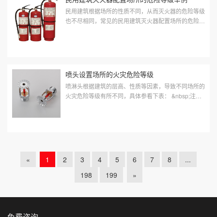
民用建筑根据场所的性质不同，从而灭火器的危险等级
也不尽相同，常见的民用建筑灭火器配置场所的危险等
级举例如下： 表D 民用建筑灭火器配置场所的危险等
级举例 ...
喷头设置场所的火灾危险等级
喷淋头根据建筑的层高、性质等因素，导致不同场所的
火灾危险等级有所不同，具体参看下表： &nbsp;注：
表中的A组、B组塑料橡胶的分类见本规范附录B。
«
1
2
3
4
5
6
7
8
...
198
199
»
免费咨询