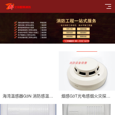
海湾温感器G3N 消防感温火灾火警报警器 烟温感应探测器
烟感G3T光电感烟火灾探测器烟雾感应报警器