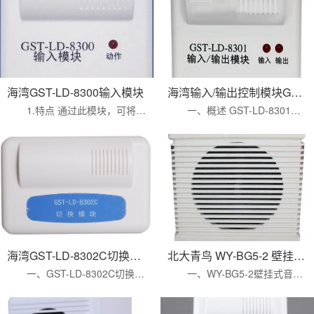
海湾GST-LD-8300输入模块
海湾输入/输出控制模块GST-LD-8301
1.特点 通过此模块，可将现场各种主动型设备如：水流指示器、压力开关等接入到消防控制系统的总线上，这些设备动作后，输出...
一、概述 GST-LD-8301输入/输出模块(以下简称模块)，主要用于连接需要火灾报警控制器控制的消防联动设备，如排烟阀、送...
海湾GST-LD-8302C切换模块
北大青鸟 WY-BG5-2 壁挂式广播音箱
一、GST-LD-8302C切换模块概述： GST-LD-8302C切换模块（以下简称模块），主要用于重要设备的启动、停动控制。...
一、WY-BG5-2壁挂式音箱(3W)的概述： 适用于超级市场、学校、办公室、运动中心、旅馆、饭店等场所；音箱与广播系统配套...